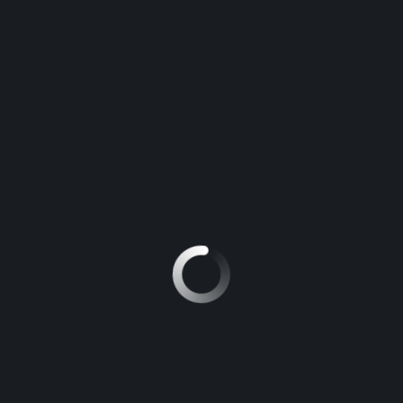
How The Tesla Model X’s Falcon Doors Handle A Tight
Parking Space
décembre 1, 2015
Aucun commentaire