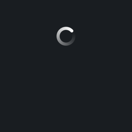
Auteur :
iridium
Informacion en frances
LEAVE A REPLY
Vous devez
vous connecter
pour publier un commentaire.
RECHERCHER :
ARTICLES RÉCENTS
The key to Improvement Point Biology