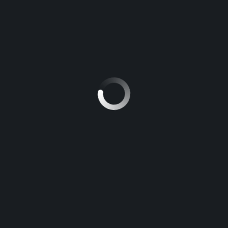
Toyota Hilux
PLACE
TYPE DE CARBURANT
5
Gasoil
HORAIRE D'ESSAI
PART
Nissan Patrol
PLACE
TYPE DE CARBURANT
5
Gasoil
HORAIRE D'ESSAI
PART