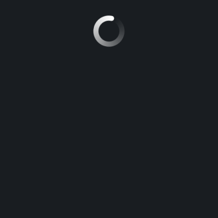
y iRiDiuM