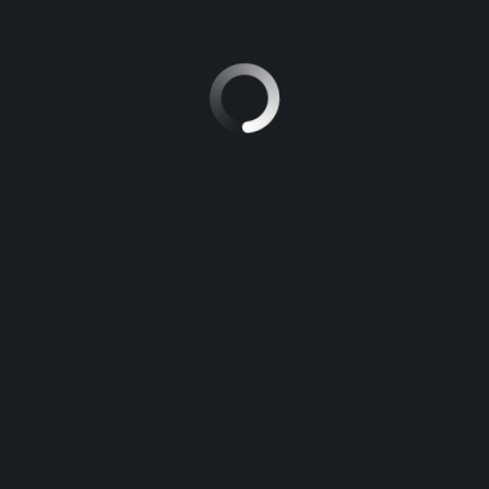
Nissan
VOITURE À
Pathfinder
VOITURE À
8
PLACE
Diésel
TYPE DE CARBURANT
Manual
VOITURE À