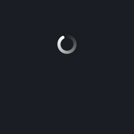
Auteur :
iridium
Informacion en frances
LEAVE A REPLY
Vous devez
vous connecter
pour publier un commentaire.
RECHERCHER :