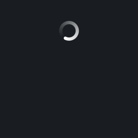
iridium
Informacion en frances
LEAVE A REPLY
Vous devez
vous connecter
pour publier un commentaire.
RECHERCHER :
ARTICLES RÉCENTS
The key to Improvement Point Biology
For those Who Study Not a single thing Else Currently, Examine
This Point out on Opposition in Biology