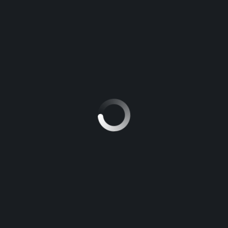
Suspendisse vitae tellus non turpis suscipit
pellentesque sed quis tortor. Sed auctor elit
et felis varius eleifend. Cras gravida, ligula in
imperdiet imperdiet, nisl justo iaculis nulla,
non tincidunt purus neque sit amet turpis.
Vivamus mollis, elit vitae maximus imperdiet, nisi nulla
fermentum nisi, sed luctus metus dolor ac eros. Nulla
cursus venenatis enim, vitae tincidunt justo vulputate a.
Sed elementum elit ultrices tellus elementum, et molestie
nulla pharetra.