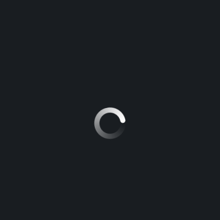
décembre 1, 2015
Posted by:
iridium
Aucun commentaire
Suspendisse vitae tellus non turpis suscipit
pellentesque sed quis tortor. Sed auctor elit
et felis varius eleifend. Cras gravida, ligula in
imperdiet imperdiet, nisl justo iaculis nulla,
non tincidunt purus neque sit amet turpis.
Vivamus mollis, elit vitae maximus imperdiet, nisi nulla
fermentum nisi, sed luctus metus dolor ac eros. Nulla
cursus venenatis enim, vitae tincidunt justo vulputate a.
Sed elementum elit ultrices tellus elementum, et molestie
nulla pharetra.